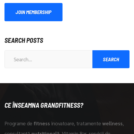
JOIN MEMBERSHIP
SEARCH POSTS
Search
for:
CE ÎNSEAMNA GRANDFITNESS?
Programe de
fitness
inovatoare, tratamente
wellness
,
consultanță
nutrițională
, Vitamin Bar, servicii de