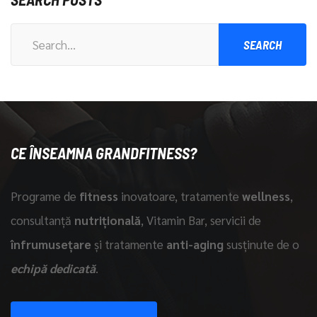
Search
for:
CE ÎNSEAMNA GRANDFITNESS?
Programe de
fitness
inovatoare, tratamente
wellness
,
consultanță
nutrițională
, Vitamin Bar, servicii de
înfrumusețare
și tratamente
anti-aging
susținute de o
echipă dedicată
.