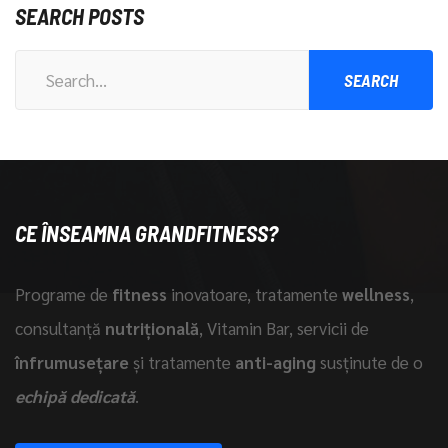
SEARCH POSTS
Search
for:
CE ÎNSEAMNA GRANDFITNESS?
Programe de
fitness
inovatoare, tratamente
wellness
,
consultanță
nutrițională
, Vitamin Bar, servicii de
înfrumusețare
și tratamente
anti-aging
susținute de o
echipă dedicată
.