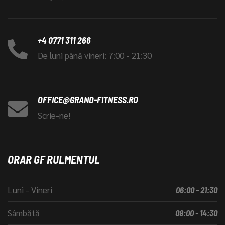
+4 0771 311 266
De luni până vineri: 7:00 - 21:30
OFFICE@GRAND-FITNESS.RO
Scrie-ne!
ORAR GF RULMENTUL
Luni - Vineri
06:00 - 21:30
Sâmbătă
08:00 - 14:30