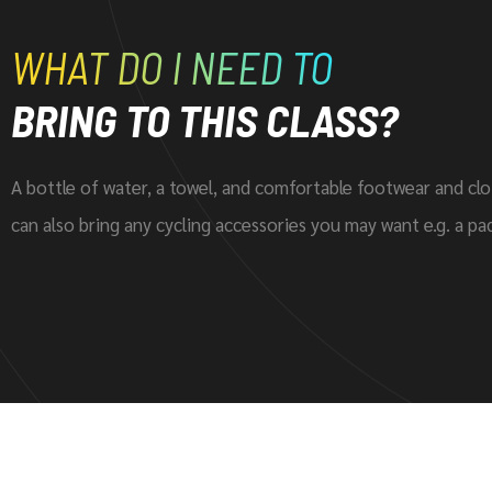
WHAT DO I NEED TO
BRING TO THIS CLASS?
A bottle of water, a towel, and comfortable footwear and clo
can also bring any cycling accessories you may want e.g. a pa