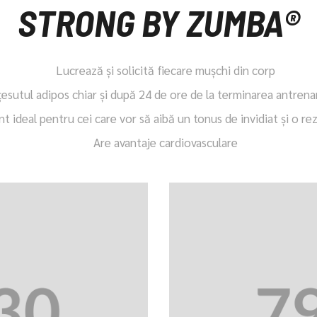
STRONG BY ZUMBA®
Lucrează și solicită fiecare mușchi din corp
ţesutul adipos chiar și după 24 de ore de la terminarea antren
 ideal pentru cei care vor să aibă un tonus de invidiat și o rez
Are avantaje cardiovasculare