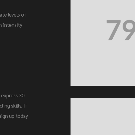
te levels of
h intensity
d express 30
ng skills. If
sign up today