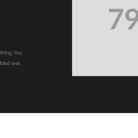
thing. You
dded seat.