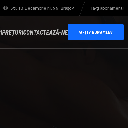
Str. 13 Decembrie nr. 96, Brașov
Ia-ți abonament!
I
PREȚURI
CONTACTEAZĂ-NE
IA-ȚI ABONAMENT