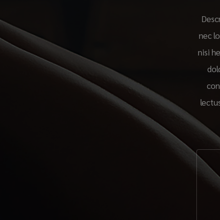
Descr
nec l
nisi h
dol
con
lectu