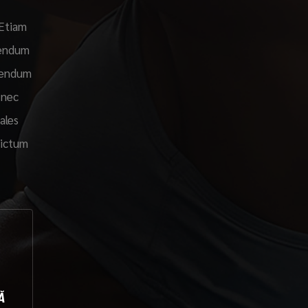
 Etiam
bendum
ibendum
 nec
ales
dictum
Ă