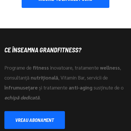
CE ÎNSEAMNA GRANDFITNESS?
Programe de
fitness
inovatoare, tratamente
wellness
,
consultanță
nutrițională
, Vitamin Bar, servicii de
înfrumusețare
și tratamente
anti-aging
susținute de o
echipă dedicată
.
VREAU ABONAMENT