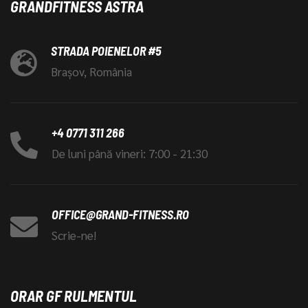
GRANDFITNESS ASTRA
STRADA POIENELOR #5
Brașov, România
+4 0771 311 266
De luni până vineri: 7:00 - 21:30
OFFICE@GRAND-FITNESS.RO
Scrie-ne!
ORAR GF RULMENTUL