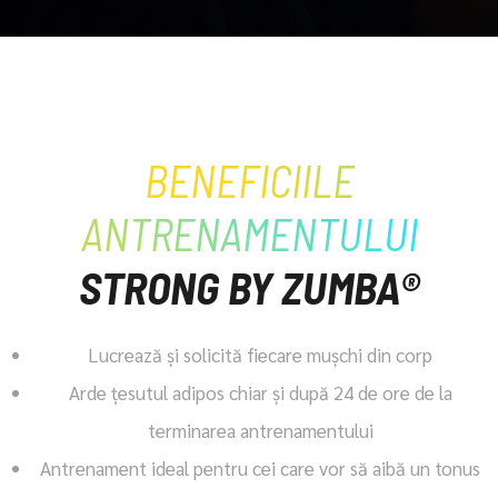
BENEFICIILE
ANTRENAMENTULUI
STRONG BY ZUMBA®
Lucrează și solicită fiecare mușchi din corp
Arde ţesutul adipos chiar și după 24 de ore de la
terminarea antrenamentului
Antrenament ideal pentru cei care vor să aibă un tonus