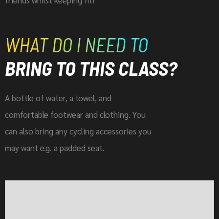
WHAT DO I NEED TO
BRING TO THIS CLASS?
A bottle of water, a towel, and
comfortable footwear and clothing. You
can also bring any cycling accessories you
may want e.g. a padded seat.