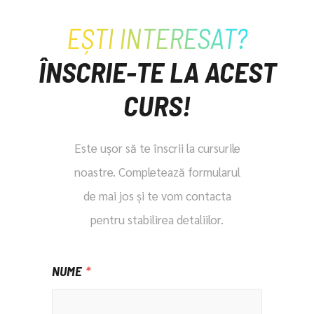
EȘTI INTERESAT?
ÎNSCRIE-TE LA ACEST
CURS!
Este ușor să te înscrii la cursurile
noastre. Completează formularul
de mai jos și te vom contacta
pentru stabilirea detaliilor.
NUME