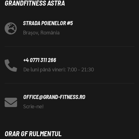
GRANDFITNESS ASTRA
STRADA POIENELOR #5
Brașov, România
+4 0771 311 266
De luni până vineri: 7:00 - 21:30
OFFICE@GRAND-FITNESS.RO
Scrie-ne!
ORAR GF RULMENTUL