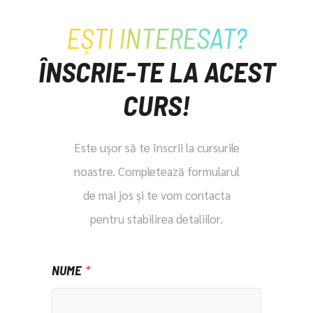
EȘTI INTERESAT?
ÎNSCRIE-TE LA ACEST
CURS!
Este ușor să te înscrii la cursurile
noastre. Completează formularul
de mai jos și te vom contacta
pentru stabilirea detaliilor.
NUME