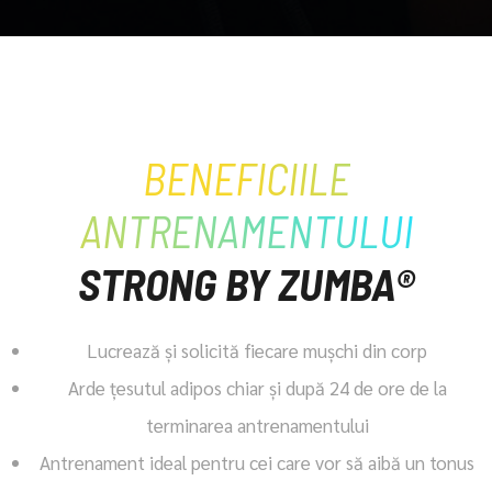
BENEFICIILE
ANTRENAMENTULUI
STRONG BY ZUMBA®
Lucrează și solicită fiecare mușchi din corp
Arde ţesutul adipos chiar și după 24 de ore de la
terminarea antrenamentului
Antrenament ideal pentru cei care vor să aibă un tonus