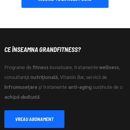
CE ÎNSEAMNA GRANDFITNESS?
Programe de
fitness
inovatoare, tratamente
wellness
,
consultanță
nutrițională
, Vitamin Bar, servicii de
înfrumusețare
și tratamente
anti-aging
susținute de o
echipă dedicată
.
VREAU ABONAMENT