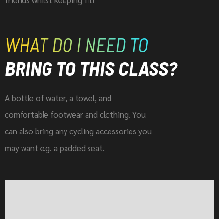
WHAT DO I NEED TO
BRING TO THIS CLASS?
A bottle of water, a towel, and
comfortable footwear and clothing. You
can also bring any cycling accessories you
may want e.g. a padded seat.